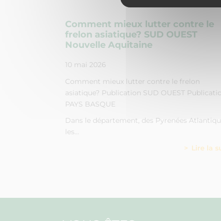
Comment mieux lutter contre le
frelon asiatique? SUD OUEST
Nouvelle Aquitaine
10 mai 2026
Comment mieux lutter contre le frelon
asiatique? Publication SUD OUEST Publicati
PAYS BASQUE
Dans le département, des Pyrenées Atlantiq
les…
Lire la s