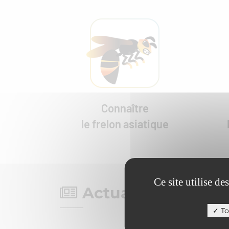
Connaître
le frelon asiatique
Ce site utilise d
Actualités
To