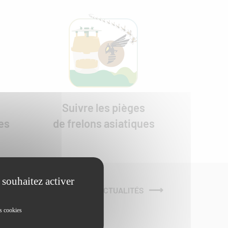
Suivre les pièges
es
de frelons asiatiques
 souhaitez activer
VOIR TOUTES LES ACTUALITÉS
s cookies