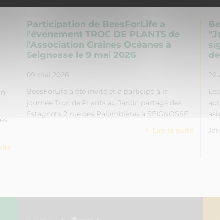
Participation de BeesForLife a
Be
l'évenement TROC DE PLANTS de
"J
l'Association Graines Océanes à
si
Seignosse le 9 mai 2026
de
09 mai 2026
26 
BeesForLife a été invité et à participé à la
Les
on
journée Troc de PLants au Jardin partagé des
act
Estagnots 2 rue des Palombières à SEIGNOSSE.
asi
ues
Lire la suite
Jar
uite