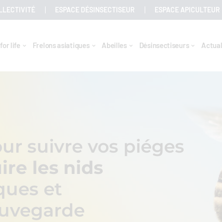
LLECTIVITÉ
ESPACE DÉSINSECTISEUR
ESPACE APICULTEUR
for life
Frelons asiatiques
Abeilles
Désinsectiseurs
Actual
ur suivre vos piéges
ire les nids
ques et
sauvegarde