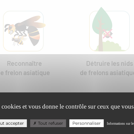
Reconnaître
Détruire les nids
le frelon asiatique
de frelons asiatiqu
es cookies et vous donne le contrôle sur ceux que vous
ut accepter
Tout refuser
Personnaliser
Informations sur le