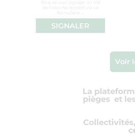
Vous pouvez signaler un nid
de frelon facilement via ce
formulaire …
SIGNALER
Voir 
La plateforme
pièges et le
Collectivités
c