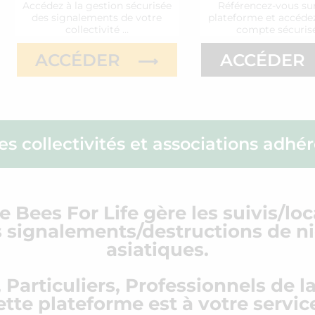
Accédez à la gestion sécurisée
Référencez-vous sur
des signalements de votre
plateforme et accédez
collectivité …
compte sécuris
ACCÉDER
ACCÉDER
les collectivités et associations adhé
 Bees For Life gère les suivis/lo
s signalements/destructions de ni
asiatiques.
, Particuliers, Professionnels de l
ette plateforme est à votre service