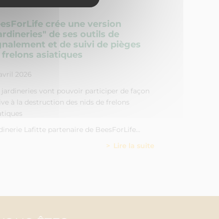
esForLife crée une version
ardineries" de ses outils de
gnalement et de suivi de pièges
 frelons asiatiques
avril 2026
 jardineries vont pouvoir participer de façon
ive à la destruction des nids de frelons
atiques
dinerie Lafitte partenaire de BeesForLife…
Lire la suite