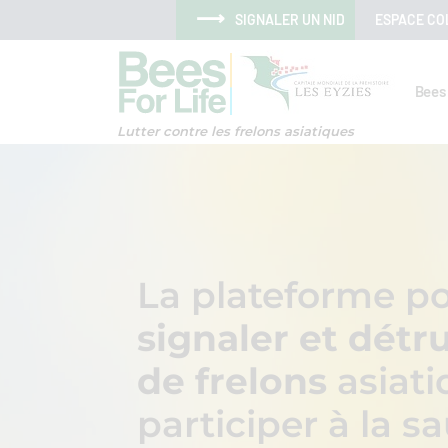
Aller au menu
Aller au contenu
Aller à la recherche
Panneau de gestion des cookies
SIGNALER UN NID
ESPACE CO
Bees 
Lutter contre les frelons asiatiques
La plateforme po
signaler et détru
de frelons
asiati
participer à la 