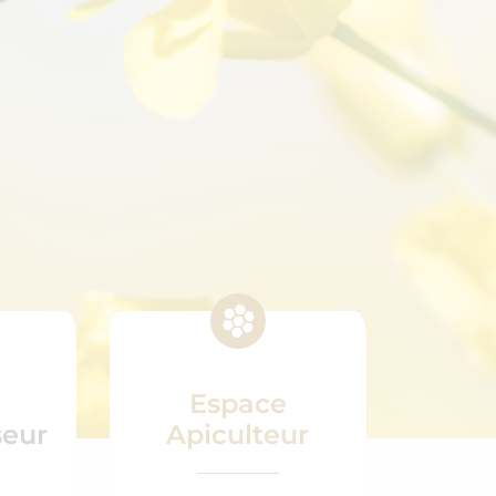
Espace
seur
Apiculteur